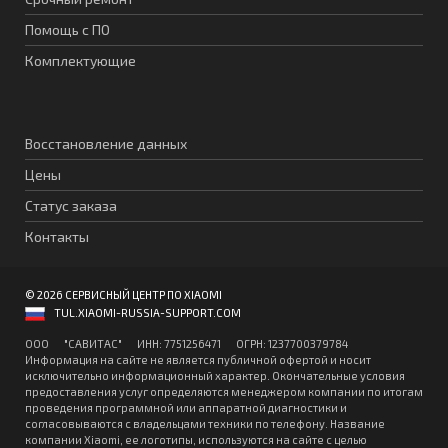
Помощь с ПО
Комплектующие
Восстановление данных
Цены
Статус заказа
Контакты
© 2026 СЕРВИСНЫЙ ЦЕНТР ПО XIAOMI
TUL.XIAOMI-RUSSIA-SUPPORT.COM
ООО "CАВИТAC" ИНН: 7751256471 ОГPН: 1237700379784
Информация на сайте не является публичной офертой и носит
исключительно информационный характер. Окончательные условия
предоставления услуг определяются менеджером компании по итогам
проведения программной или аппаратной диагностики и
согласовываются с владельцами техники по телефону. Название
компании Xiaomi, ее логотипы, используются на сайте с целью